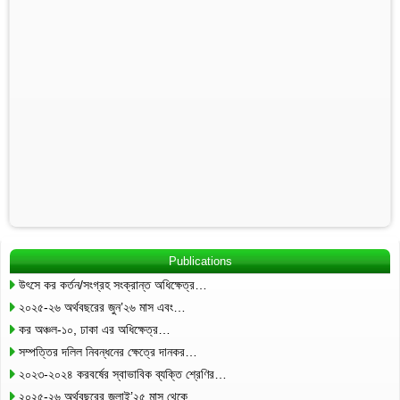
Publications
উৎসে কর কর্তন/সংগ্রহ সংক্রান্ত অধিক্ষেত্র…
২০২৫-২৬ অর্থবছরের জুন’২৬ মাস এবং…
কর অঞ্চল-১০, ঢাকা এর অধিক্ষেত্র…
সম্পত্তির দলিল নিবন্ধনের ক্ষেত্রে দানকর…
২০২৩-২০২৪ করবর্ষের স্বাভাবিক ব্যক্তি শ্রেণির…
২০২৫-২৬ অর্থবছরের জুলাই’২৫ মাস থেকে…