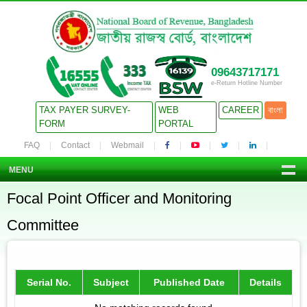
09643717171
e-Return Hotline Number
TAX PAYER SURVEY-
WEB
CAREER
বাংলা
FORM
PORTAL
FAQ
Contact
Webmail
MENU
Focal Point Officer and Monitoring
Committee
Serial No.
Subject
Published Date
Details