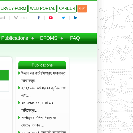
SURVEY-FORM
WEB PORTAL
CAREER
বাংলা
act
Webmail
Publications
EFDMS
FAQ
Publications
উৎসে কর কর্তন/সংগ্রহ সংক্রান্ত
অধিক্ষেত্র…
২০২৫-২৬ অর্থবছরের জুন’২৬ মাস
এবং…
কর অঞ্চল-১০, ঢাকা এর
অধিক্ষেত্র…
সম্পত্তির দলিল নিবন্ধনের
ক্ষেত্রে দানকর…
২০২৩-২০২৪ করবর্ষের স্বাভাবিক