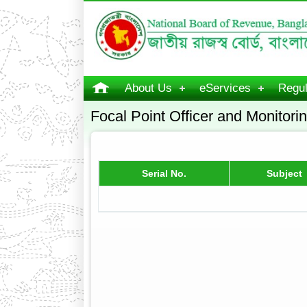
About Us
eServices
Regul
Focal Point Officer and Monitor
Serial No.
Subject