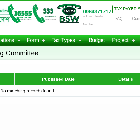
TAX PAYER 
09643717171
e-Return Hotline
FAQ
Cont
Number
ations
Form
Tax Types
Budget
Project
ing Committee
Published Date
Details
No matching records found