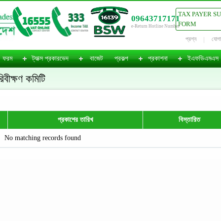
TAX PAYER S
09643717171
FORM
e-Return Hotline Number
প্রশ্ন
যোগ
ফরম
ট্যাক্স প্রকারভেদ
বাজেট
প্রকল্প
প্রকাশনা
ইএফডিএমএস
রিবীক্ষণ কমিটি
প্রকাশের তারিখ
বিস্তারিত
No matching records found