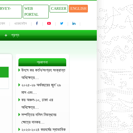
URVEY-
WEB
CAREER
ENGLISH
PORTAL
াযোগ
ওয়েবমেইল
প্রশ্ন
প্রকাশনা
উৎসে কর কর্তন/সংগ্রহ সংক্রান্ত
অধিক্ষেত্র…
২০২৫-২৬ অর্থবছরের জুন’২৬
মাস এবং…
কর অঞ্চল-১০, ঢাকা এর
অধিক্ষেত্র…
সম্পত্তির দলিল নিবন্ধনের
ক্ষেত্রে দানকর…
২০২৩-২০২৪ করবর্ষের স্বাভাবিক