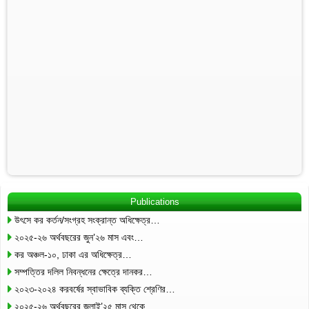
Publications
উৎসে কর কর্তন/সংগ্রহ সংক্রান্ত অধিক্ষেত্র…
২০২৫-২৬ অর্থবছরের জুন’২৬ মাস এবং…
কর অঞ্চল-১০, ঢাকা এর অধিক্ষেত্র…
সম্পত্তির দলিল নিবন্ধনের ক্ষেত্রে দানকর…
২০২৩-২০২৪ করবর্ষের স্বাভাবিক ব্যক্তি শ্রেণির…
২০২৫-২৬ অর্থবছরের জুলাই’২৫ মাস থেকে…