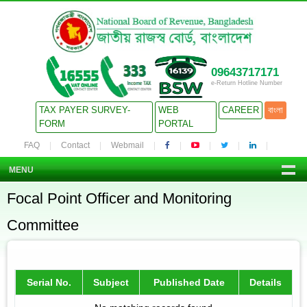
09643717171
e-Return Hotline Number
TAX PAYER SURVEY-
WEB
CAREER
বাংলা
FORM
PORTAL
FAQ
Contact
Webmail
MENU
Focal Point Officer and Monitoring
Committee
Serial No.
Subject
Published Date
Details