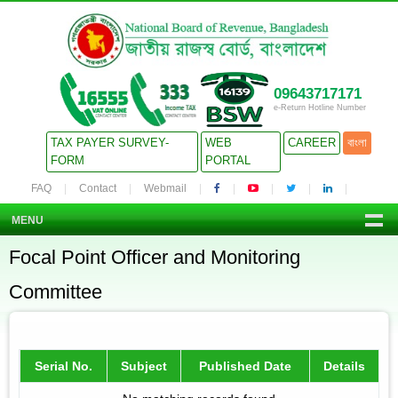
09643717171
e-Return Hotline Number
TAX PAYER SURVEY-
WEB
CAREER
বাংলা
FORM
PORTAL
FAQ
Contact
Webmail
MENU
Focal Point Officer and Monitoring
Committee
Serial No.
Subject
Published Date
Details