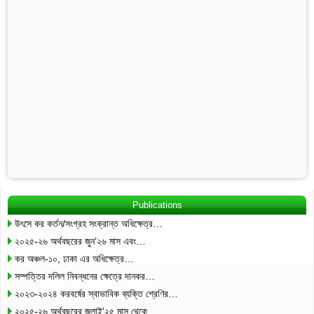
Publications
উৎসে কর কর্তন/সংগ্রহ সংক্রান্ত অধিক্ষেত্র…
২০২৫-২৬ অর্থবছরের জুন’২৬ মাস এবং…
কর অঞ্চল-১০, ঢাকা এর অধিক্ষেত্র…
সম্পত্তির দলিল নিবন্ধনের ক্ষেত্রে দানকর…
২০২৩-২০২৪ করবর্ষের স্বাভাবিক ব্যক্তি শ্রেণির…
২০২৫-২৬ অর্থবছরের জুলাই’২৫ মাস থেকে…