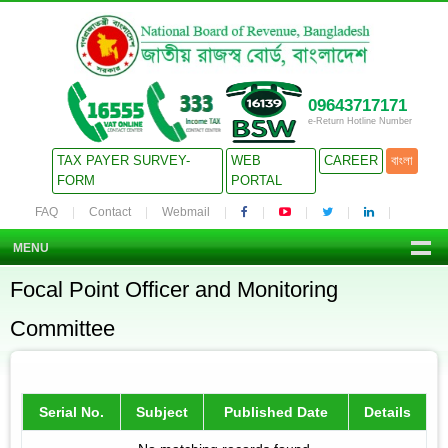
09643717171
e-Return Hotline Number
TAX PAYER SURVEY-
WEB
CAREER
বাংলা
FORM
PORTAL
FAQ
Contact
Webmail
MENU
Focal Point Officer and Monitoring
Committee
Serial No.
Subject
Published Date
Details