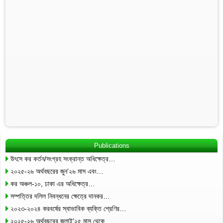
Publications
উৎসে কর কর্তন/সংগ্রহ সংক্রান্ত অধিক্ষেত্র…
২০২৫-২৬ অর্থবছরের জুন’২৬ মাস এবং…
কর অঞ্চল-১০, ঢাকা এর অধিক্ষেত্র…
সম্পত্তির দলিল নিবন্ধনের ক্ষেত্রে দানকর…
২০২৩-২০২৪ করবর্ষের স্বাভাবিক ব্যক্তি শ্রেণির…
২০২৫-২৬ অর্থবছরের জুলাই’২৫ মাস থেকে…