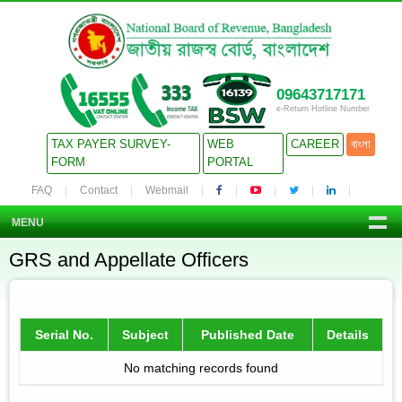
09643717171
e-Return Hotline Number
TAX PAYER SURVEY-
WEB
CAREER
বাংলা
FORM
PORTAL
FAQ
Contact
Webmail
MENU
GRS and Appellate Officers
Serial No.
Subject
Published Date
Details
No matching records found