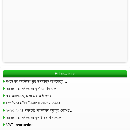
Publications
উৎসে কর কর্তন/সংগ্রহ সংক্রান্ত অধিক্ষেত্র…
২০২৫-২৬ অর্থবছরের জুন’২৬ মাস এবং…
কর অঞ্চল-১০, ঢাকা এর অধিক্ষেত্র…
সম্পত্তির দলিল নিবন্ধনের ক্ষেত্রে দানকর…
২০২৩-২০২৪ করবর্ষের স্বাভাবিক ব্যক্তি শ্রেণির…
২০২৫-২৬ অর্থবছরের জুলাই’২৫ মাস থেকে…
VAT Instruction