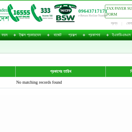
TAX PAYER S
09643717171
FORM
e-Return Hotline Number
প্রশ্ন
যোগ
ফরম
ট্যাক্স প্রকারভেদ
বাজেট
প্রকল্প
প্রকাশনা
ইএফডিএমএস
প্রকাশের তারিখ
ব
No matching records found