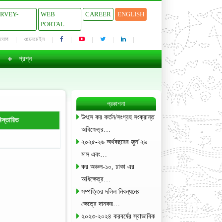
URVEY-
WEB
CAREER
ENGLISH
PORTAL
াযোগ
ওয়েবমেইল
প্রশ্ন
প্রকাশনা
উৎসে কর কর্তন/সংগ্রহ সংক্রান্ত
িস্তারিত
অধিক্ষেত্র…
২০২৫-২৬ অর্থবছরের জুন’২৬
মাস এবং…
কর অঞ্চল-১০, ঢাকা এর
অধিক্ষেত্র…
সম্পত্তির দলিল নিবন্ধনের
ক্ষেত্রে দানকর…
২০২৩-২০২৪ করবর্ষের স্বাভাবিক