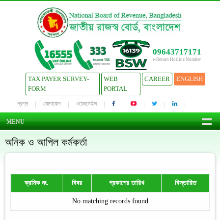
09643717171
e-Return Hotline Number
TAX PAYER SURVEY-
WEB
CAREER
ENGLISH
FORM
PORTAL
প্রশ্ন
যোগাযোগ
ওয়েবমেইল
MENU
অনিক ও আপিল কর্মকর্তা
ক্রমিক নং.
বিষয়
প্রকাশের তারিখ
বিস্তারিত
No matching records found