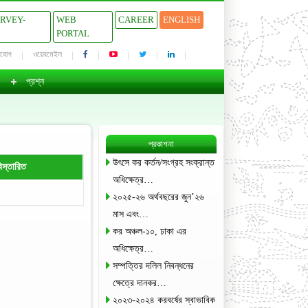
URVEY-
WEB
CAREER
ENGLISH
PORTAL
াযোগ
ওয়েবমেইল
প্রশ্ন
প্রকাশনা
উৎসে কর কর্তন/সংগ্রহ সংক্রান্ত
িস্তারিত
অধিক্ষেত্র…
২০২৫-২৬ অর্থবছরের জুন’২৬
মাস এবং…
কর অঞ্চল-১০, ঢাকা এর
অধিক্ষেত্র…
সম্পত্তির দলিল নিবন্ধনের
ক্ষেত্রে দানকর…
২০২৩-২০২৪ করবর্ষের স্বাভাবিক