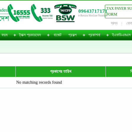
TAX PAYER S
09643717171
FORM
e-Return Hotline Number
প্রশ্ন
যোগ
ফরম
ট্যাক্স প্রকারভেদ
বাজেট
প্রকল্প
প্রকাশনা
ইএফডিএমএস
প্রকাশের তারিখ
ব
No matching records found