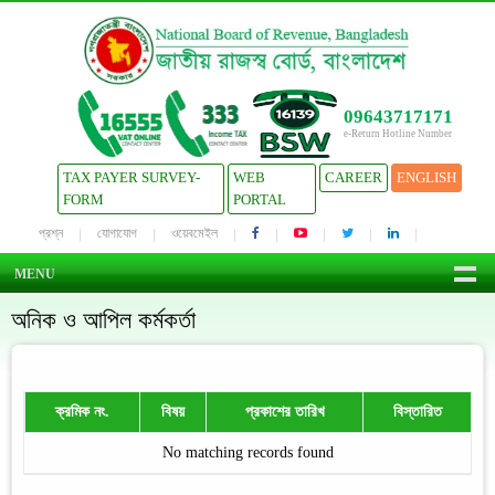
09643717171
e-Return Hotline Number
TAX PAYER SURVEY-
WEB
CAREER
ENGLISH
FORM
PORTAL
প্রশ্ন
যোগাযোগ
ওয়েবমেইল
MENU
অনিক ও আপিল কর্মকর্তা
ক্রমিক নং.
বিষয়
প্রকাশের তারিখ
বিস্তারিত
No matching records found