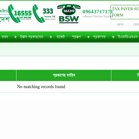
TAX PAYER S
09643717171
FORM
e-Return Hotline Number
প্রশ্ন
যোগ
ফরম
ট্যাক্স প্রকারভেদ
বাজেট
প্রকল্প
প্রকাশনা
ইএফডিএমএস
প্রকাশের তারিখ
ব
No matching records found