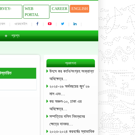
URVEY-
WEB
CAREER
ENGLISH
PORTAL
াযোগ
ওয়েবমেইল
প্রশ্ন
প্রকাশনা
উৎসে কর কর্তন/সংগ্রহ সংক্রান্ত
িস্তারিত
অধিক্ষেত্র…
২০২৫-২৬ অর্থবছরের জুন’২৬
মাস এবং…
কর অঞ্চল-১০, ঢাকা এর
অধিক্ষেত্র…
সম্পত্তির দলিল নিবন্ধনের
ক্ষেত্রে দানকর…
২০২৩-২০২৪ করবর্ষের স্বাভাবিক