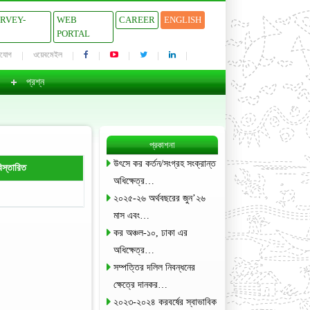
URVEY-
WEB
CAREER
ENGLISH
PORTAL
াযোগ
ওয়েবমেইল
প্রশ্ন
প্রকাশনা
উৎসে কর কর্তন/সংগ্রহ সংক্রান্ত
িস্তারিত
অধিক্ষেত্র…
২০২৫-২৬ অর্থবছরের জুন’২৬
মাস এবং…
কর অঞ্চল-১০, ঢাকা এর
অধিক্ষেত্র…
সম্পত্তির দলিল নিবন্ধনের
ক্ষেত্রে দানকর…
২০২৩-২০২৪ করবর্ষের স্বাভাবিক