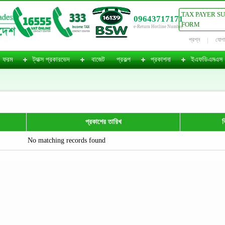
TAX PAYER S
09643717171
FORM
e-Return Hotline Number
প্রশ্ন
যোগ
ফরম
ট্যাক্স প্রকারভেদ
বাজেট
প্রকল্প
প্রকাশনা
ইএফডিএমএস
প্রকাশের তারিখ
ব
No matching records found