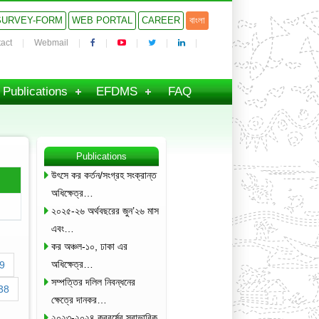
SURVEY-FORM
WEB PORTAL
CAREER
বাংলা
act
Webmail
Publications
EFDMS
FAQ
Publications
উৎসে কর কর্তন/সংগ্রহ সংক্রান্ত
অধিক্ষেত্র…
২০২৫-২৬ অর্থবছরের জুন’২৬ মাস
এবং…
কর অঞ্চল-১০, ঢাকা এর
অধিক্ষেত্র…
9
সম্পত্তির দলিল নিবন্ধনের
38
ক্ষেত্রে দানকর…
২০২৩-২০২৪ করবর্ষের স্বাভাবিক