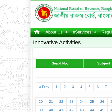
About Us
eServices
Regul
Innovative Activities
Serial No.
Subject
« Prev
1
2
3
4
5
6
7
20
21
22
23
24
25
26
39
40
41
42
43
44
45