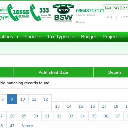
TAX PAYER 
09643717171
e-Return Hotline
FAQ
Cont
Number
ations
Form
Tax Types
Budget
Project
Published Date
Details
No matching records found
8
9
10
11
12
13
14
15
16
17
18
1
27
28
29
30
31
32
33
34
35
36
37
46
47
Next »