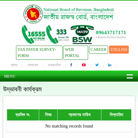
09643717171
e-Return Hotline Number
TAX PAYER SURVEY-
WEB
CAREER
ENGLISH
FORM
PORTAL
প্রশ্ন
যোগাযোগ
ওয়েবমেইল
MENU
উদ্ভাবনী কার্যক্রম
ক্রমিক নং.
বিষয়
প্রকাশের তারিখ
বিস্তারিত
No matching records found