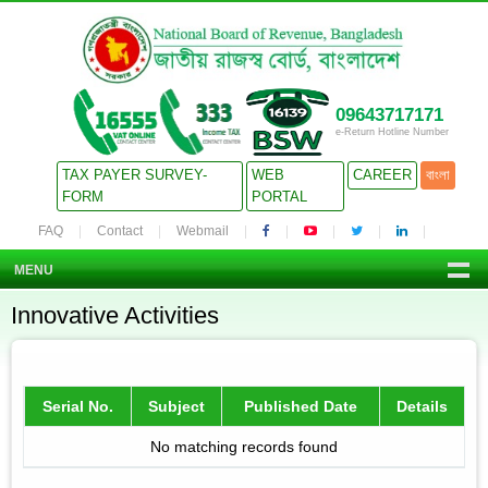
09643717171
e-Return Hotline Number
TAX PAYER SURVEY-
WEB
CAREER
বাংলা
FORM
PORTAL
FAQ
Contact
Webmail
MENU
Innovative Activities
Serial No.
Subject
Published Date
Details
No matching records found