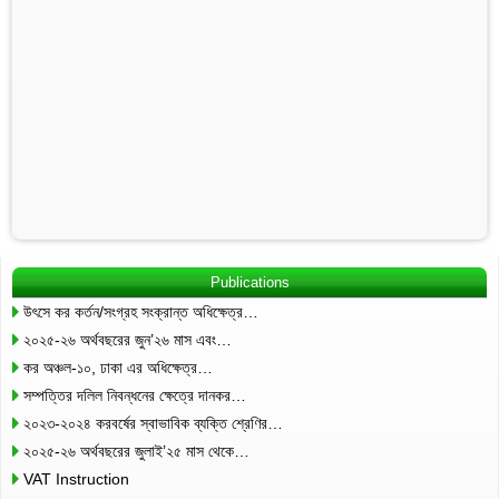
Publications
উৎসে কর কর্তন/সংগ্রহ সংক্রান্ত অধিক্ষেত্র…
২০২৫-২৬ অর্থবছরের জুন’২৬ মাস এবং…
কর অঞ্চল-১০, ঢাকা এর অধিক্ষেত্র…
সম্পত্তির দলিল নিবন্ধনের ক্ষেত্রে দানকর…
২০২৩-২০২৪ করবর্ষের স্বাভাবিক ব্যক্তি শ্রেণির…
২০২৫-২৬ অর্থবছরের জুলাই’২৫ মাস থেকে…
VAT Instruction