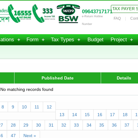
TAX PAYER 
09643717171
e-Return Hotline
FAQ
Cont
Number
ations
Form
Tax Types
Budget
Project
Published Date
Details
No matching records found
8
9
10
11
12
13
14
15
16
17
18
1
27
28
29
30
31
32
33
34
35
36
37
46
47
Next »