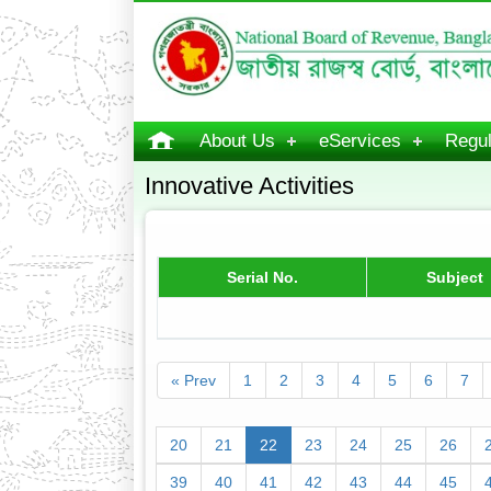
About Us
eServices
Regul
Innovative Activities
Serial No.
Subject
« Prev
1
2
3
4
5
6
7
20
21
22
23
24
25
26
39
40
41
42
43
44
45