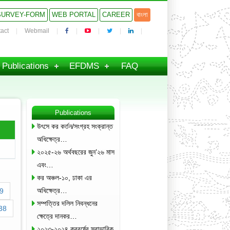
SURVEY-FORM
WEB PORTAL
CAREER
বাংলা
act
Webmail
Publications
EFDMS
FAQ
Publications
উৎসে কর কর্তন/সংগ্রহ সংক্রান্ত
অধিক্ষেত্র…
২০২৫-২৬ অর্থবছরের জুন’২৬ মাস
এবং…
কর অঞ্চল-১০, ঢাকা এর
অধিক্ষেত্র…
9
সম্পত্তির দলিল নিবন্ধনের
38
ক্ষেত্রে দানকর…
২০২৩-২০২৪ করবর্ষের স্বাভাবিক