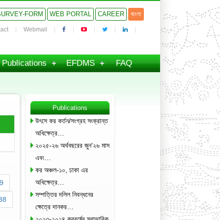
SURVEY-FORM
WEB PORTAL
CAREER
বাংলা
act
Webmail
Publications
EFDMS
FAQ
Publications
উৎসে কর কর্তন/সংগ্রহ সংক্রান্ত
অধিক্ষেত্র…
২০২৫-২৬ অর্থবছরের জুন’২৬ মাস
এবং…
কর অঞ্চল-১০, ঢাকা এর
অধিক্ষেত্র…
9
সম্পত্তির দলিল নিবন্ধনের
38
ক্ষেত্রে দানকর…
২০২৩-২০২৪ করবর্ষের স্বাভাবিক