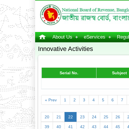
About Us
eServices
Regul
Innovative Activities
Serial No.
Subject
« Prev
1
2
3
4
5
6
7
20
21
22
23
24
25
26
39
40
41
42
43
44
45