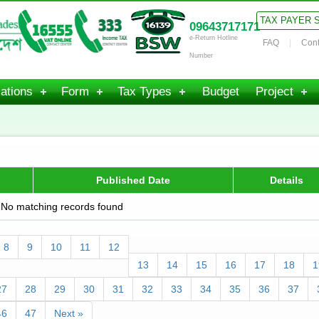
TAX PAYER 
09643717171
e-Return Hotline
FAQ
Cont
Number
ations
Form
Tax Types
Budget
Project
Published Date
Details
No matching records found
8
9
10
11
12
13
14
15
16
17
18
1
27
28
29
30
31
32
33
34
35
36
37
46
47
Next »