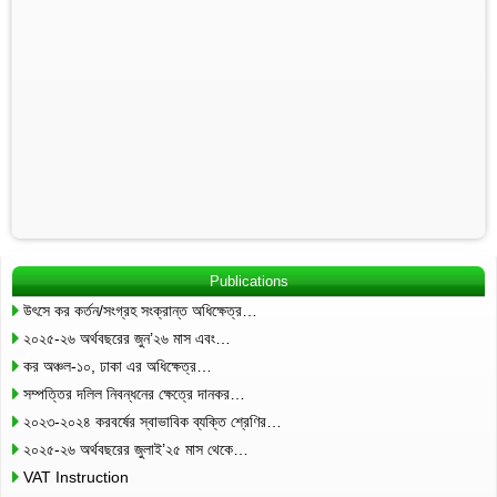
Publications
উৎসে কর কর্তন/সংগ্রহ সংক্রান্ত অধিক্ষেত্র…
২০২৫-২৬ অর্থবছরের জুন’২৬ মাস এবং…
কর অঞ্চল-১০, ঢাকা এর অধিক্ষেত্র…
সম্পত্তির দলিল নিবন্ধনের ক্ষেত্রে দানকর…
২০২৩-২০২৪ করবর্ষের স্বাভাবিক ব্যক্তি শ্রেণির…
২০২৫-২৬ অর্থবছরের জুলাই’২৫ মাস থেকে…
VAT Instruction