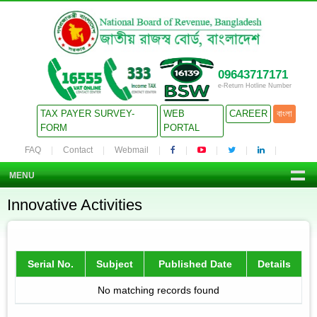
09643717171
e-Return Hotline Number
TAX PAYER SURVEY-
WEB
CAREER
বাংলা
FORM
PORTAL
FAQ
Contact
Webmail
MENU
Innovative Activities
Serial No.
Subject
Published Date
Details
No matching records found