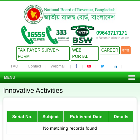
09643717171
e-Return Hotline Number
TAX PAYER SURVEY-
WEB
CAREER
বাংলা
FORM
PORTAL
FAQ
Contact
Webmail
MENU
Innovative Activities
Serial No.
Subject
Published Date
Details
No matching records found