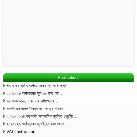
Publications
উৎসে কর কর্তন/সংগ্রহ সংক্রান্ত অধিক্ষেত্র…
২০২৫-২৬ অর্থবছরের জুন’২৬ মাস এবং…
কর অঞ্চল-১০, ঢাকা এর অধিক্ষেত্র…
সম্পত্তির দলিল নিবন্ধনের ক্ষেত্রে দানকর…
২০২৩-২০২৪ করবর্ষের স্বাভাবিক ব্যক্তি শ্রেণির…
২০২৫-২৬ অর্থবছরের জুলাই’২৫ মাস থেকে…
VAT Instruction