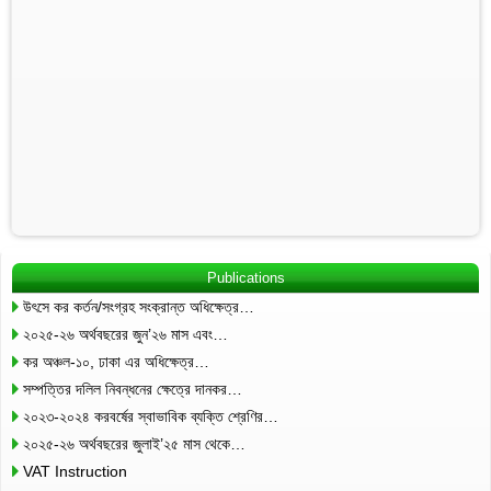
Publications
উৎসে কর কর্তন/সংগ্রহ সংক্রান্ত অধিক্ষেত্র…
২০২৫-২৬ অর্থবছরের জুন’২৬ মাস এবং…
কর অঞ্চল-১০, ঢাকা এর অধিক্ষেত্র…
সম্পত্তির দলিল নিবন্ধনের ক্ষেত্রে দানকর…
২০২৩-২০২৪ করবর্ষের স্বাভাবিক ব্যক্তি শ্রেণির…
২০২৫-২৬ অর্থবছরের জুলাই’২৫ মাস থেকে…
VAT Instruction