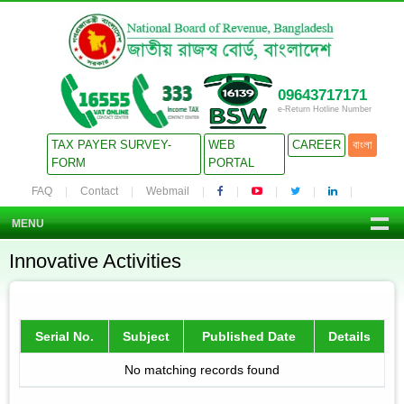
09643717171
e-Return Hotline Number
TAX PAYER SURVEY-
WEB
CAREER
বাংলা
FORM
PORTAL
FAQ
Contact
Webmail
MENU
Innovative Activities
Serial No.
Subject
Published Date
Details
No matching records found