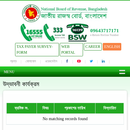
09643717171
e-Return Hotline Number
TAX PAYER SURVEY-
WEB
CAREER
ENGLISH
FORM
PORTAL
প্রশ্ন
যোগাযোগ
ওয়েবমেইল
MENU
উদ্ভাবনী কার্যক্রম
ক্রমিক নং.
বিষয়
প্রকাশের তারিখ
বিস্তারিত
No matching records found