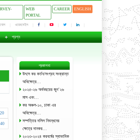
URVEY-
WEB
CAREER
ENGLISH
PORTAL
াযোগ
ওয়েবমেইল
প্রশ্ন
প্রকাশনা
উৎসে কর কর্তন/সংগ্রহ সংক্রান্ত
অধিক্ষেত্র…
২০২৫-২৬ অর্থবছরের জুন’২৬
মাস এবং…
কর অঞ্চল-১০, ঢাকা এর
20
অধিক্ষেত্র…
সম্পত্তির দলিল নিবন্ধনের
40
ক্ষেত্রে দানকর…
২০২৩-২০২৪ করবর্ষের স্বাভাবিক