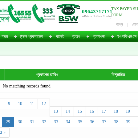
TAX PAYER S
09643717171
FORM
e-Return Hotline Number
প্রশ্ন
যোগ
ফরম
ট্যাক্স প্রকারভেদ
বাজেট
প্রকল্প
প্রকাশনা
ইএফডিএমএস
প্রকাশের তারিখ
বিস্তারিত
No matching records found
8
9
10
11
12
13
14
15
16
17
18
19
29
30
31
32
33
34
35
36
37
38
39
t »