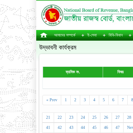
আমাদের সম্পর্কে
ই-সেবা
বিধি-বিধান
উদ্ভাবনী কার্যক্রম
ক্রমিক নং.
বিষয়
« Prev
1
2
3
4
5
6
7
21
22
23
24
25
26
27
28
41
42
43
44
45
46
47
Nex