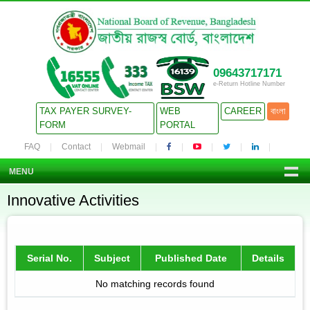
09643717171
e-Return Hotline Number
TAX PAYER SURVEY-
WEB
CAREER
বাংলা
FORM
PORTAL
FAQ
Contact
Webmail
MENU
Innovative Activities
Serial No.
Subject
Published Date
Details
No matching records found