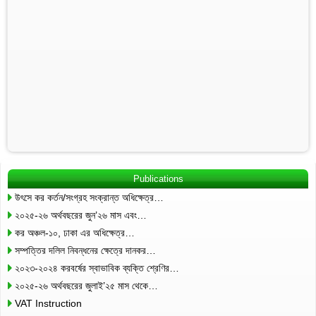
Publications
উৎসে কর কর্তন/সংগ্রহ সংক্রান্ত অধিক্ষেত্র…
২০২৫-২৬ অর্থবছরের জুন’২৬ মাস এবং…
কর অঞ্চল-১০, ঢাকা এর অধিক্ষেত্র…
সম্পত্তির দলিল নিবন্ধনের ক্ষেত্রে দানকর…
২০২৩-২০২৪ করবর্ষের স্বাভাবিক ব্যক্তি শ্রেণির…
২০২৫-২৬ অর্থবছরের জুলাই’২৫ মাস থেকে…
VAT Instruction