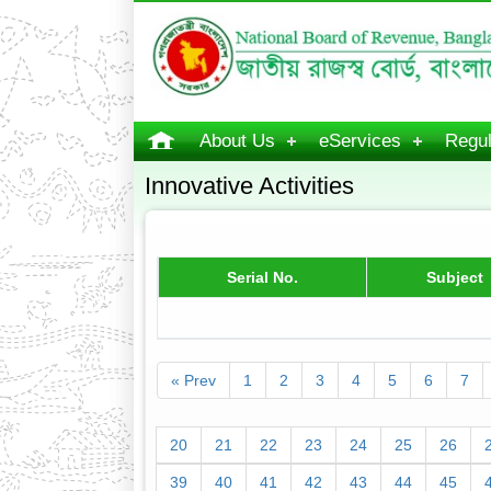
About Us
eServices
Regul
Innovative Activities
Serial No.
Subject
« Prev
1
2
3
4
5
6
7
20
21
22
23
24
25
26
39
40
41
42
43
44
45