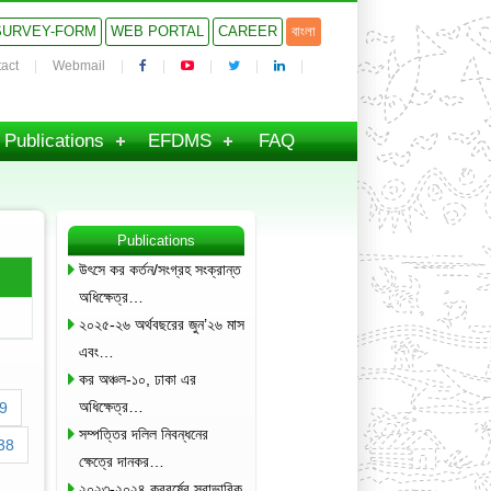
SURVEY-FORM
WEB PORTAL
CAREER
বাংলা
act
Webmail
Publications
EFDMS
FAQ
Publications
উৎসে কর কর্তন/সংগ্রহ সংক্রান্ত
অধিক্ষেত্র…
২০২৫-২৬ অর্থবছরের জুন’২৬ মাস
এবং…
কর অঞ্চল-১০, ঢাকা এর
অধিক্ষেত্র…
9
সম্পত্তির দলিল নিবন্ধনের
38
ক্ষেত্রে দানকর…
২০২৩-২০২৪ করবর্ষের স্বাভাবিক