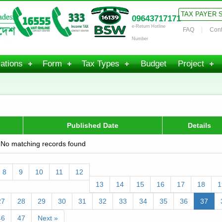
TAX PAYER 
09643717171
e-Return Hotline
FAQ
Cont
Number
ations
Form
Tax Types
Budget
Project
Published Date
Details
No matching records found
8
9
10
11
12
13
14
15
16
17
18
1
27
28
29
30
31
32
33
34
35
36
37
46
47
Next »