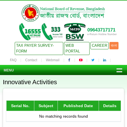
09643717171
e-Return Hotline Number
TAX PAYER SURVEY-
WEB
CAREER
বাংলা
FORM
PORTAL
FAQ
Contact
Webmail
MENU
Innovative Activities
Serial No.
Subject
Published Date
Details
No matching records found