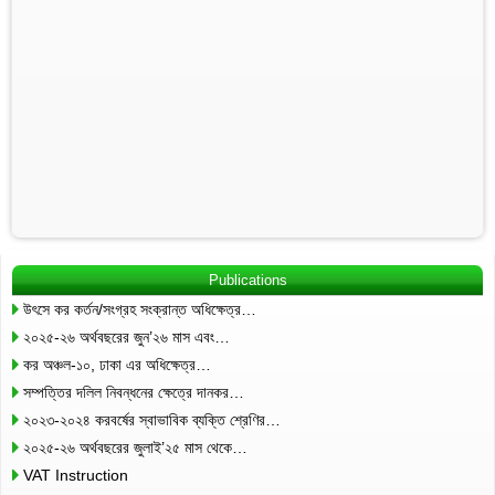
Publications
উৎসে কর কর্তন/সংগ্রহ সংক্রান্ত অধিক্ষেত্র…
২০২৫-২৬ অর্থবছরের জুন’২৬ মাস এবং…
কর অঞ্চল-১০, ঢাকা এর অধিক্ষেত্র…
সম্পত্তির দলিল নিবন্ধনের ক্ষেত্রে দানকর…
২০২৩-২০২৪ করবর্ষের স্বাভাবিক ব্যক্তি শ্রেণির…
২০২৫-২৬ অর্থবছরের জুলাই’২৫ মাস থেকে…
VAT Instruction