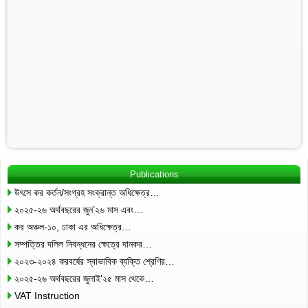
Publications
উৎসে কর কর্তন/সংগ্রহ সংক্রান্ত অধিক্ষেত্র…
২০২৫-২৬ অর্থবছরের জুন’২৬ মাস এবং…
কর অঞ্চল-১০, ঢাকা এর অধিক্ষেত্র…
সম্পত্তির দলিল নিবন্ধনের ক্ষেত্রে দানকর…
২০২৩-২০২৪ করবর্ষের স্বাভাবিক ব্যক্তি শ্রেণির…
২০২৫-২৬ অর্থবছরের জুলাই’২৫ মাস থেকে…
VAT Instruction