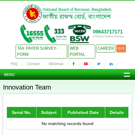
09643717171
e-Return Hotline Number
TAX PAYER SURVEY-
WEB
CAREER
বাংলা
FORM
PORTAL
FAQ
Contact
Webmail
MENU
Innovation Team
Serial No.
Subject
Published Date
Details
No matching records found