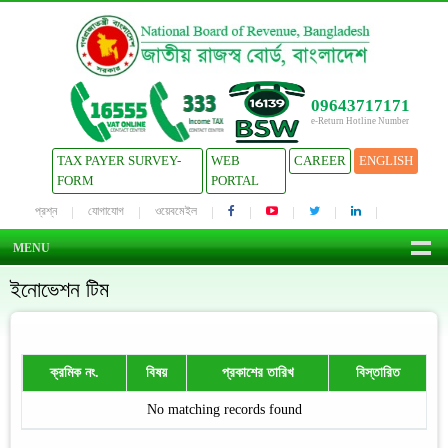
09643717171
e-Return Hotline Number
TAX PAYER SURVEY-
WEB
CAREER
ENGLISH
FORM
PORTAL
প্রশ্ন
যোগাযোগ
ওয়েবমেইল
MENU
ইনোভেশন টিম
ক্রমিক নং.
বিষয়
প্রকাশের তারিখ
বিস্তারিত
No matching records found