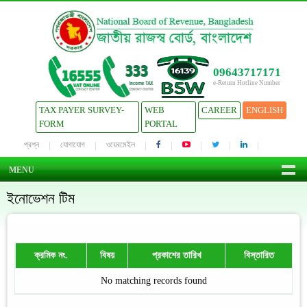
09643717171
e-Return Hotline Number
TAX PAYER SURVEY-
WEB
CAREER
ENGLISH
FORM
PORTAL
প্রশ্ন
যোগাযোগ
ওয়েবমেইল
MENU
ইনোভেশন টিম
ক্রমিক নং.
বিষয়
প্রকাশের তারিখ
বিস্তারিত
No matching records found