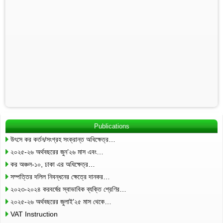
Publications
উৎসে কর কর্তন/সংগ্রহ সংক্রান্ত অধিক্ষেত্র…
২০২৫-২৬ অর্থবছরের জুন’২৬ মাস এবং…
কর অঞ্চল-১০, ঢাকা এর অধিক্ষেত্র…
সম্পত্তির দলিল নিবন্ধনের ক্ষেত্রে দানকর…
২০২৩-২০২৪ করবর্ষের স্বাভাবিক ব্যক্তি শ্রেণির…
২০২৫-২৬ অর্থবছরের জুলাই’২৫ মাস থেকে…
VAT Instruction