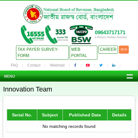
09643717171
e-Return Hotline Number
TAX PAYER SURVEY-
WEB
CAREER
বাংলা
FORM
PORTAL
FAQ
Contact
Webmail
MENU
Innovation Team
Serial No.
Subject
Published Date
Details
No matching records found