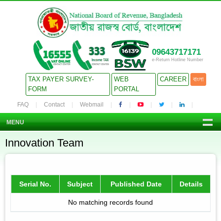
09643717171
e-Return Hotline Number
TAX PAYER SURVEY-
WEB
CAREER
বাংলা
FORM
PORTAL
FAQ
Contact
Webmail
MENU
Innovation Team
Serial No.
Subject
Published Date
Details
No matching records found