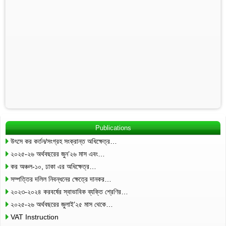
Publications
উৎসে কর কর্তন/সংগ্রহ সংক্রান্ত অধিক্ষেত্র…
২০২৫-২৬ অর্থবছরের জুন’২৬ মাস এবং…
কর অঞ্চল-১০, ঢাকা এর অধিক্ষেত্র…
সম্পত্তির দলিল নিবন্ধনের ক্ষেত্রে দানকর…
২০২৩-২০২৪ করবর্ষের স্বাভাবিক ব্যক্তি শ্রেণির…
২০২৫-২৬ অর্থবছরের জুলাই’২৫ মাস থেকে…
VAT Instruction