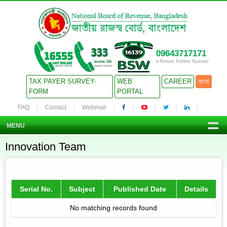
09643717171
e-Return Hotline Number
TAX PAYER SURVEY-
WEB
CAREER
বাংলা
FORM
PORTAL
FAQ
Contact
Webmail
MENU
Innovation Team
Serial No.
Subject
Published Date
Details
No matching records found