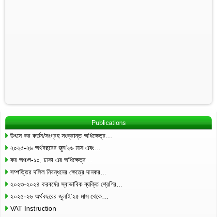
Publications
উৎসে কর কর্তন/সংগ্রহ সংক্রান্ত অধিক্ষেত্র…
২০২৫-২৬ অর্থবছরের জুন’২৬ মাস এবং…
কর অঞ্চল-১০, ঢাকা এর অধিক্ষেত্র…
সম্পত্তির দলিল নিবন্ধনের ক্ষেত্রে দানকর…
২০২৩-২০২৪ করবর্ষের স্বাভাবিক ব্যক্তি শ্রেণির…
২০২৫-২৬ অর্থবছরের জুলাই’২৫ মাস থেকে…
VAT Instruction