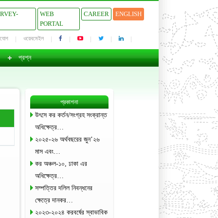
URVEY-
WEB
CAREER
ENGLISH
PORTAL
াযোগ
ওয়েবমেইল
প্রশ্ন
প্রকাশনা
উৎসে কর কর্তন/সংগ্রহ সংক্রান্ত
অধিক্ষেত্র…
২০২৫-২৬ অর্থবছরের জুন’২৬
মাস এবং…
কর অঞ্চল-১০, ঢাকা এর
অধিক্ষেত্র…
সম্পত্তির দলিল নিবন্ধনের
ক্ষেত্রে দানকর…
২০২৩-২০২৪ করবর্ষের স্বাভাবিক