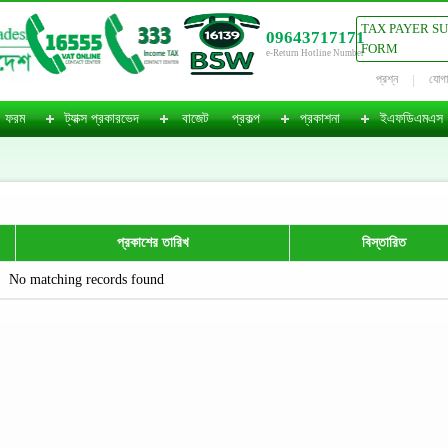
TAX PAYER S
09643717171
FORM
e-Return Hotline Number
প্রশ্ন
যোগ
ফরম
ট্যাক্স প্রকারভেদ
বাজেট
প্রকল্প
প্রকাশনা
ইএফডিএমএস
প্রকাশের তারিখ
বিস্তারিত
No matching records found