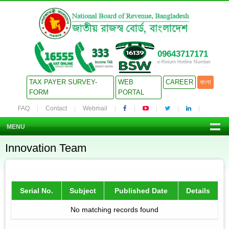
09643717171
e-Return Hotline Number
TAX PAYER SURVEY-
WEB
CAREER
বাংলা
FORM
PORTAL
FAQ
Contact
Webmail
MENU
Innovation Team
Serial No.
Subject
Published Date
Details
No matching records found