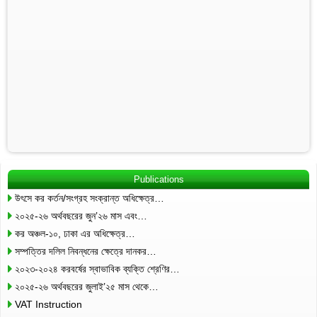
Publications
উৎসে কর কর্তন/সংগ্রহ সংক্রান্ত অধিক্ষেত্র…
২০২৫-২৬ অর্থবছরের জুন’২৬ মাস এবং…
কর অঞ্চল-১০, ঢাকা এর অধিক্ষেত্র…
সম্পত্তির দলিল নিবন্ধনের ক্ষেত্রে দানকর…
২০২৩-২০২৪ করবর্ষের স্বাভাবিক ব্যক্তি শ্রেণির…
২০২৫-২৬ অর্থবছরের জুলাই’২৫ মাস থেকে…
VAT Instruction