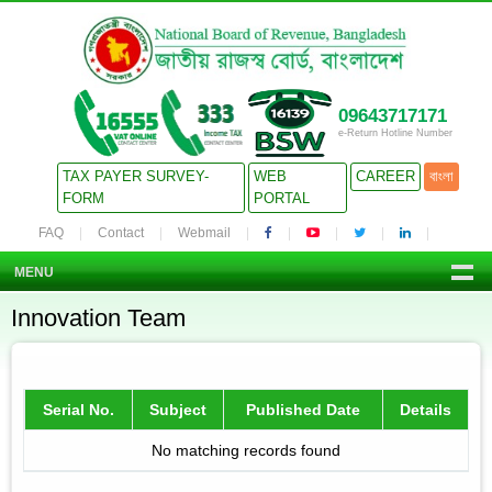
09643717171
e-Return Hotline Number
TAX PAYER SURVEY-
WEB
CAREER
বাংলা
FORM
PORTAL
FAQ
Contact
Webmail
MENU
Innovation Team
Serial No.
Subject
Published Date
Details
No matching records found