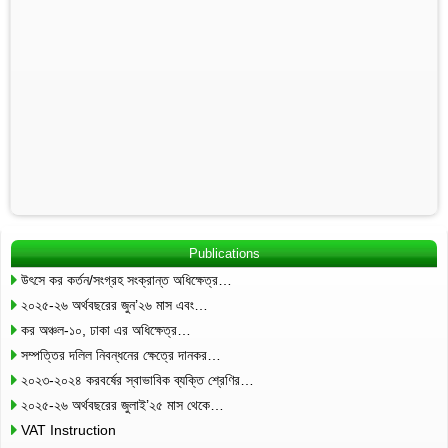
Publications
উৎসে কর কর্তন/সংগ্রহ সংক্রান্ত অধিক্ষেত্র…
২০২৫-২৬ অর্থবছরের জুন’২৬ মাস এবং…
কর অঞ্চল-১০, ঢাকা এর অধিক্ষেত্র…
সম্পত্তির দলিল নিবন্ধনের ক্ষেত্রে দানকর…
২০২৩-২০২৪ করবর্ষের স্বাভাবিক ব্যক্তি শ্রেণির…
২০২৫-২৬ অর্থবছরের জুলাই’২৫ মাস থেকে…
VAT Instruction