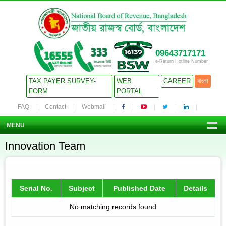
09643717171
e-Return Hotline Number
TAX PAYER SURVEY-
WEB
CAREER
বাংলা
FORM
PORTAL
FAQ
Contact
Webmail
MENU
Innovation Team
Serial No.
Subject
Published Date
Details
No matching records found