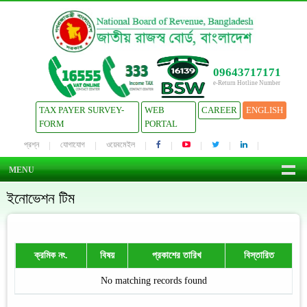
09643717171
e-Return Hotline Number
TAX PAYER SURVEY-
WEB
CAREER
ENGLISH
FORM
PORTAL
প্রশ্ন
যোগাযোগ
ওয়েবমেইল
MENU
ইনোভেশন টিম
ক্রমিক নং.
বিষয়
প্রকাশের তারিখ
বিস্তারিত
No matching records found