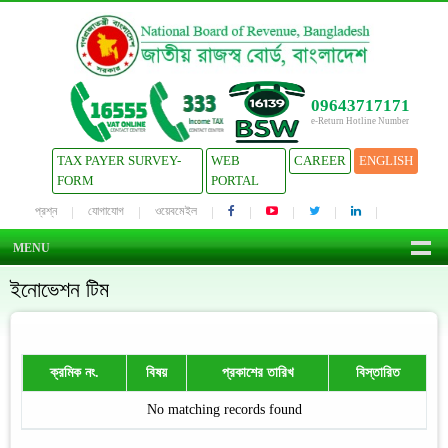
09643717171
e-Return Hotline Number
TAX PAYER SURVEY-
WEB
CAREER
ENGLISH
FORM
PORTAL
প্রশ্ন
যোগাযোগ
ওয়েবমেইল
MENU
ইনোভেশন টিম
ক্রমিক নং.
বিষয়
প্রকাশের তারিখ
বিস্তারিত
No matching records found