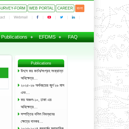
SURVEY-FORM
WEB PORTAL
CAREER
বাংলা
act
Webmail
Publications
EFDMS
FAQ
Publications
উৎসে কর কর্তন/সংগ্রহ সংক্রান্ত
অধিক্ষেত্র…
২০২৫-২৬ অর্থবছরের জুন’২৬ মাস
এবং…
কর অঞ্চল-১০, ঢাকা এর
অধিক্ষেত্র…
সম্পত্তির দলিল নিবন্ধনের
ক্ষেত্রে দানকর…
২০২৩-২০২৪ করবর্ষের স্বাভাবিক