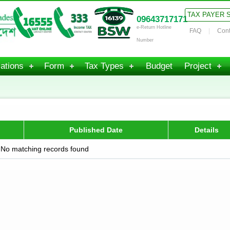
TAX PAYER 
09643717171
e-Return Hotline
FAQ
Cont
Number
ations
Form
Tax Types
Budget
Project
Published Date
Details
No matching records found