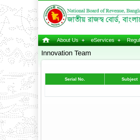
About Us
eServices
Regul
Innovation Team
Serial No.
Subject