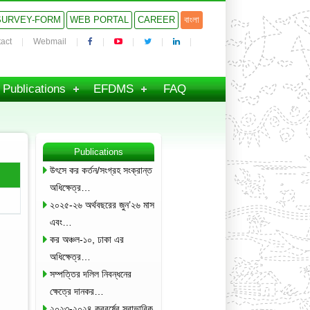
SURVEY-FORM
WEB PORTAL
CAREER
বাংলা
act
Webmail
Publications
EFDMS
FAQ
Publications
উৎসে কর কর্তন/সংগ্রহ সংক্রান্ত
অধিক্ষেত্র…
২০২৫-২৬ অর্থবছরের জুন’২৬ মাস
এবং…
কর অঞ্চল-১০, ঢাকা এর
অধিক্ষেত্র…
সম্পত্তির দলিল নিবন্ধনের
ক্ষেত্রে দানকর…
২০২৩-২০২৪ করবর্ষের স্বাভাবিক