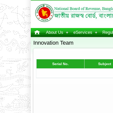
About Us
eServices
Regul
Innovation Team
Serial No.
Subject