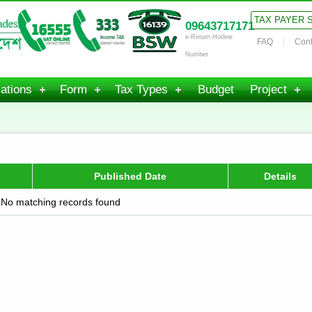
TAX PAYER 
09643717171
e-Return Hotline
FAQ
Cont
Number
ations
Form
Tax Types
Budget
Project
Published Date
Details
No matching records found