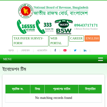
09643717171
e-Return Hotline Number
TAX PAYER SURVEY-
WEB
CAREER
ENGLISH
FORM
PORTAL
প্রশ্ন
যোগাযোগ
ওয়েবমেইল
MENU
ইনোভেশন টিম
ক্রমিক নং.
বিষয়
প্রকাশের তারিখ
বিস্তারিত
No matching records found