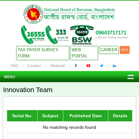
09643717171
e-Return Hotline Number
TAX PAYER SURVEY-
WEB
CAREER
বাংলা
FORM
PORTAL
FAQ
Contact
Webmail
MENU
Innovation Team
Serial No.
Subject
Published Date
Details
No matching records found