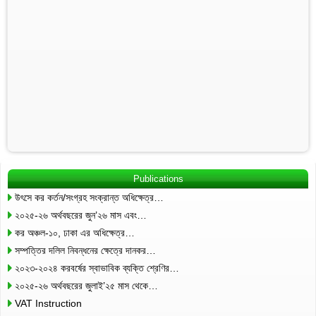
Publications
উৎসে কর কর্তন/সংগ্রহ সংক্রান্ত অধিক্ষেত্র…
২০২৫-২৬ অর্থবছরের জুন’২৬ মাস এবং…
কর অঞ্চল-১০, ঢাকা এর অধিক্ষেত্র…
সম্পত্তির দলিল নিবন্ধনের ক্ষেত্রে দানকর…
২০২৩-২০২৪ করবর্ষের স্বাভাবিক ব্যক্তি শ্রেণির…
২০২৫-২৬ অর্থবছরের জুলাই’২৫ মাস থেকে…
VAT Instruction