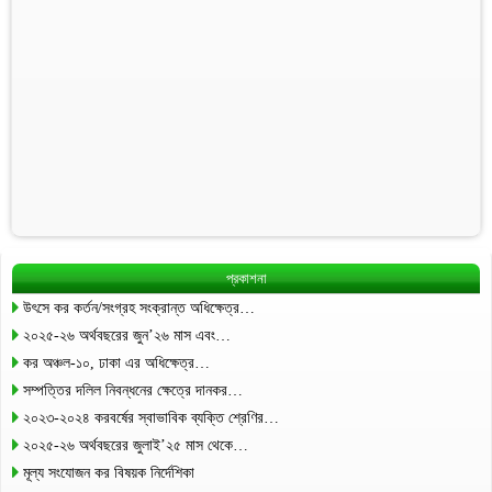
প্রকাশনা
উৎসে কর কর্তন/সংগ্রহ সংক্রান্ত অধিক্ষেত্র…
২০২৫-২৬ অর্থবছরের জুন’২৬ মাস এবং…
কর অঞ্চল-১০, ঢাকা এর অধিক্ষেত্র…
সম্পত্তির দলিল নিবন্ধনের ক্ষেত্রে দানকর…
২০২৩-২০২৪ করবর্ষের স্বাভাবিক ব্যক্তি শ্রেণির…
২০২৫-২৬ অর্থবছরের জুলাই’২৫ মাস থেকে…
মূল্য সংযোজন কর বিষয়ক নির্দেশিকা