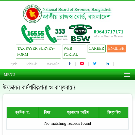
09643717171
e-Return Hotline Number
TAX PAYER SURVEY-
WEB
CAREER
ENGLISH
FORM
PORTAL
প্রশ্ন
যোগাযোগ
ওয়েবমেইল
MENU
উদ্ভাবন কর্মপরিকল্পনা ও বাস্তবায়ন
ক্রমিক নং.
বিষয়
প্রকাশের তারিখ
বিস্তারিত
No matching records found