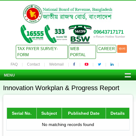
09643717171
e-Return Hotline Number
TAX PAYER SURVEY-
WEB
CAREER
বাংলা
FORM
PORTAL
FAQ
Contact
Webmail
MENU
Innovation Workplan & Progress Report
Serial No.
Subject
Published Date
Details
No matching records found