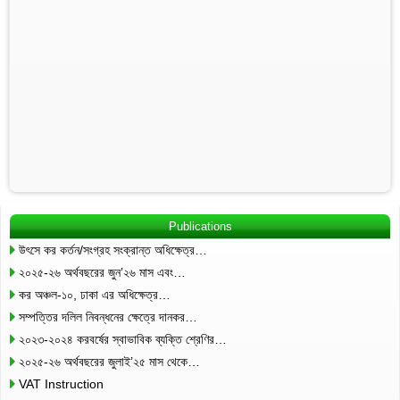
Publications
উৎসে কর কর্তন/সংগ্রহ সংক্রান্ত অধিক্ষেত্র…
২০২৫-২৬ অর্থবছরের জুন’২৬ মাস এবং…
কর অঞ্চল-১০, ঢাকা এর অধিক্ষেত্র…
সম্পত্তির দলিল নিবন্ধনের ক্ষেত্রে দানকর…
২০২৩-২০২৪ করবর্ষের স্বাভাবিক ব্যক্তি শ্রেণির…
২০২৫-২৬ অর্থবছরের জুলাই’২৫ মাস থেকে…
VAT Instruction