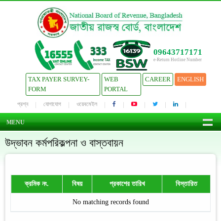
09643717171
e-Return Hotline Number
TAX PAYER SURVEY-
WEB
CAREER
ENGLISH
FORM
PORTAL
প্রশ্ন
যোগাযোগ
ওয়েবমেইল
MENU
উদ্ভাবন কর্মপরিকল্পনা ও বাস্তবায়ন
ক্রমিক নং.
বিষয়
প্রকাশের তারিখ
বিস্তারিত
No matching records found