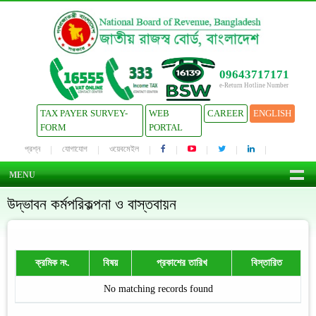
09643717171
e-Return Hotline Number
TAX PAYER SURVEY-
WEB
CAREER
ENGLISH
FORM
PORTAL
প্রশ্ন
যোগাযোগ
ওয়েবমেইল
MENU
উদ্ভাবন কর্মপরিকল্পনা ও বাস্তবায়ন
ক্রমিক নং.
বিষয়
প্রকাশের তারিখ
বিস্তারিত
No matching records found