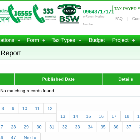
TAX PAYER 
09643717171
e-Return Hotline
FAQ
Cont
Number
ations
Form
Tax Types
Budget
Project
 Report
Published Date
Details
No matching records found
8
9
10
11
12
13
14
15
16
17
18
1
27
28
29
30
31
32
33
34
35
36
37
46
47
Next »