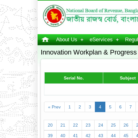
About Us
eServices
Regul
Innovation Workplan & Progress
Serial No.
Subject
« Prev
1
2
3
4
5
6
7
20
21
22
23
24
25
26
39
40
41
42
43
44
45