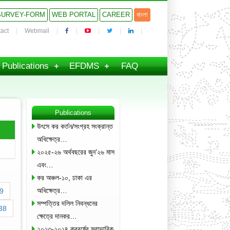
SURVEY-FORM
WEB PORTAL
CAREER
বাংলা
act
Webmail
Publications
EFDMS
FAQ
Publications
উৎসে কর কর্তন/সংগ্রহ সংক্রান্ত
অধিক্ষেত্র…
২০২৫-২৬ অর্থবছরের জুন’২৬ মাস
এবং…
কর অঞ্চল-১০, ঢাকা এর
অধিক্ষেত্র…
9
সম্পত্তির দলিল নিবন্ধনের
38
ক্ষেত্রে দানকর…
২০২৩-২০২৪ করবর্ষের স্বাভাবিক