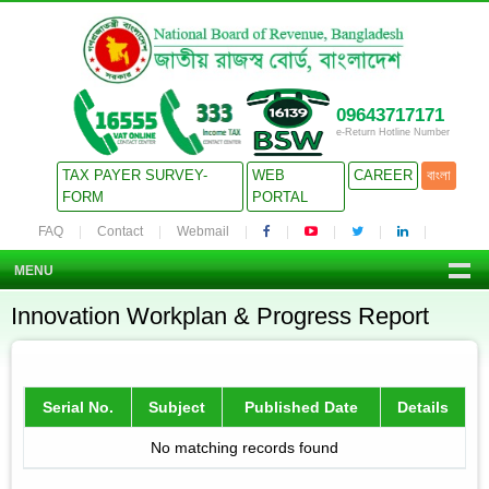
09643717171
e-Return Hotline Number
TAX PAYER SURVEY-
WEB
CAREER
বাংলা
FORM
PORTAL
FAQ
Contact
Webmail
MENU
Innovation Workplan & Progress Report
Serial No.
Subject
Published Date
Details
No matching records found