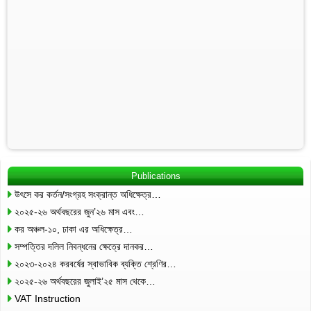
Publications
উৎসে কর কর্তন/সংগ্রহ সংক্রান্ত অধিক্ষেত্র…
২০২৫-২৬ অর্থবছরের জুন’২৬ মাস এবং…
কর অঞ্চল-১০, ঢাকা এর অধিক্ষেত্র…
সম্পত্তির দলিল নিবন্ধনের ক্ষেত্রে দানকর…
২০২৩-২০২৪ করবর্ষের স্বাভাবিক ব্যক্তি শ্রেণির…
২০২৫-২৬ অর্থবছরের জুলাই’২৫ মাস থেকে…
VAT Instruction