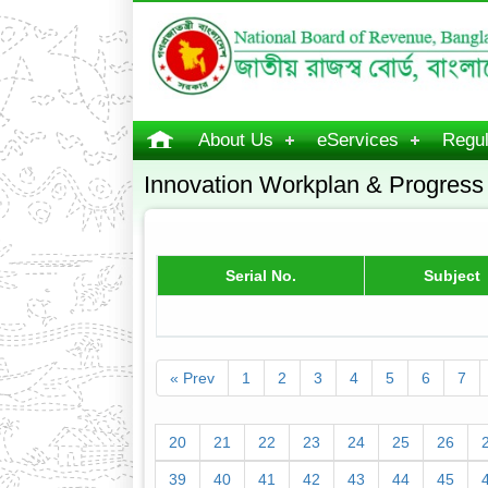
About Us
eServices
Regul
Innovation Workplan & Progress
Serial No.
Subject
« Prev
1
2
3
4
5
6
7
20
21
22
23
24
25
26
39
40
41
42
43
44
45