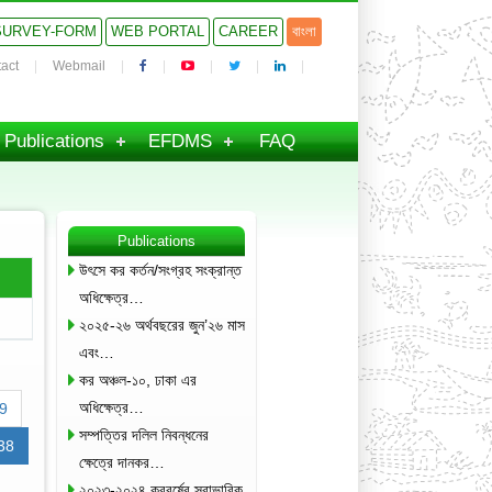
SURVEY-FORM
WEB PORTAL
CAREER
বাংলা
act
Webmail
Publications
EFDMS
FAQ
Publications
উৎসে কর কর্তন/সংগ্রহ সংক্রান্ত
অধিক্ষেত্র…
২০২৫-২৬ অর্থবছরের জুন’২৬ মাস
এবং…
কর অঞ্চল-১০, ঢাকা এর
অধিক্ষেত্র…
9
সম্পত্তির দলিল নিবন্ধনের
38
ক্ষেত্রে দানকর…
২০২৩-২০২৪ করবর্ষের স্বাভাবিক