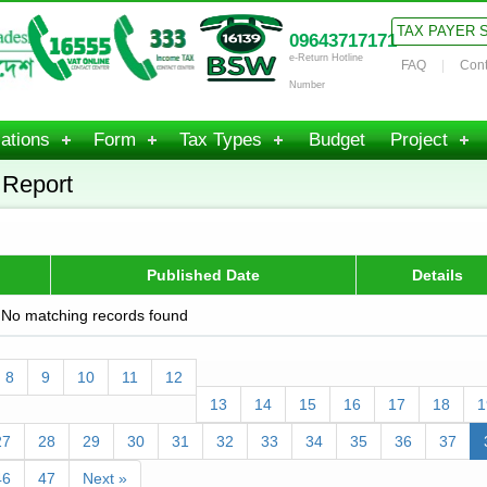
TAX PAYER 
09643717171
e-Return Hotline
FAQ
Cont
Number
ations
Form
Tax Types
Budget
Project
 Report
Published Date
Details
No matching records found
8
9
10
11
12
13
14
15
16
17
18
1
27
28
29
30
31
32
33
34
35
36
37
46
47
Next »