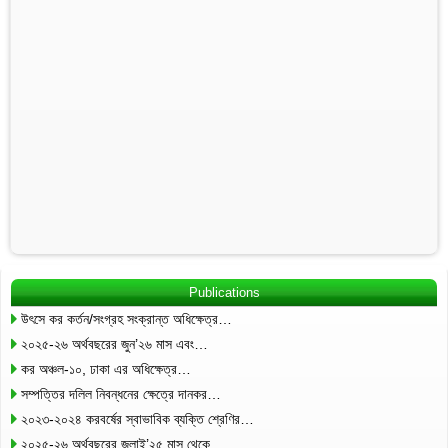
Publications
উৎসে কর কর্তন/সংগ্রহ সংক্রান্ত অধিক্ষেত্র…
২০২৫-২৬ অর্থবছরের জুন’২৬ মাস এবং…
কর অঞ্চল-১০, ঢাকা এর অধিক্ষেত্র…
সম্পত্তির দলিল নিবন্ধনের ক্ষেত্রে দানকর…
২০২৩-২০২৪ করবর্ষের স্বাভাবিক ব্যক্তি শ্রেণির…
২০২৫-২৬ অর্থবছরের জুলাই’২৫ মাস থেকে…