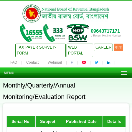
09643717171
e-Return Hotline Number
TAX PAYER SURVEY-
WEB
CAREER
বাংলা
FORM
PORTAL
FAQ
Contact
Webmail
MENU
Monthly/Quarterly/Annual
Monitoring/Evaluation Report
Serial No.
Subject
Published Date
Details